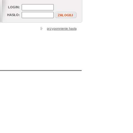
LOGIN:
HASŁO:
przypomnienie hasła