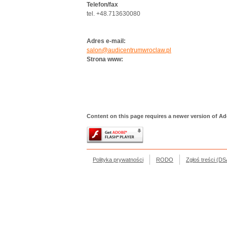
Telefon/fax
tel. +48.713630080
Adres e-mail:
salon@audicentrumwroclaw.pl
Strona www:
Content on this page requires a newer version of Ad
Polityka prywatności
RODO
Zgłoś treści (DS