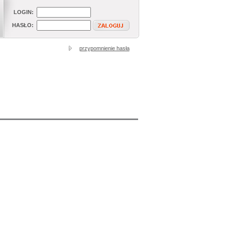
LOGIN:
HASŁO:
przypomnienie hasła