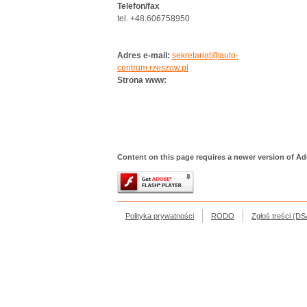
Telefon/fax
tel. +48.606758950
Adres e-mail:
sekretariat@auto-
centrum.rzeszow.pl
Strona www:
Content on this page requires a newer version of Ad
Polityka prywatności
RODO
Zgłoś treści (DS