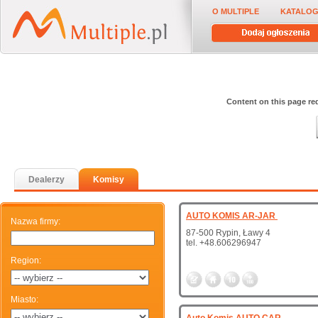
O MULTIPLE
KATALOG
Content on this page req
Dealerzy
Komisy
AUTO KOMIS AR-JAR
Nazwa firmy
:
87-500 Rypin, Ławy 4
tel. +48.606296947
Region
:
Miasto
: