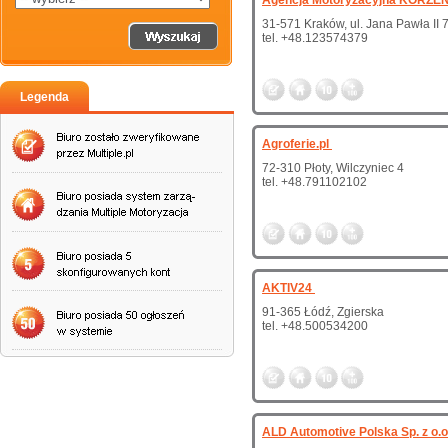
Agencja Motoryzacyjna KORZE
31-571 Kraków, ul. Jana Pawła II 
tel. +48.123574379
Legenda
Agroferie.pl
72-310 Płoty, Wilczyniec 4
tel. +48.791102102
AKTIV24
91-365 Łódź, Zgierska
tel. +48.500534200
ALD Automotive Polska Sp. z o.o