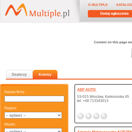
O MULTIPLE
KATALOG
Content on this page req
Dealerzy
Komisy
ADF AUTO
Nazwa firmy
:
53-015 Wrocław, Karkonoska 45
tel. +48.713343013
Region
:
Miasto
: