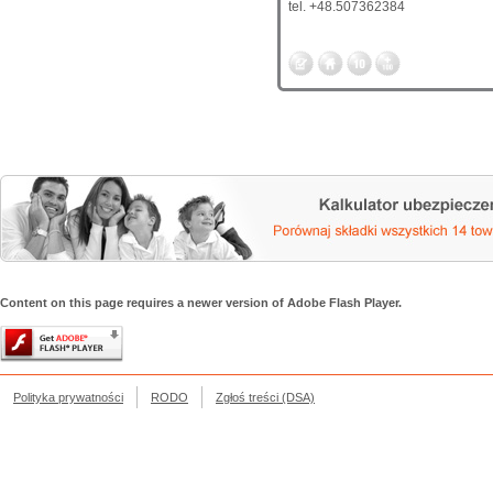
tel. +48.507362384
Content on this page requires a newer version of Adobe Flash Player.
Polityka prywatności
RODO
Zgłoś treści (DSA)