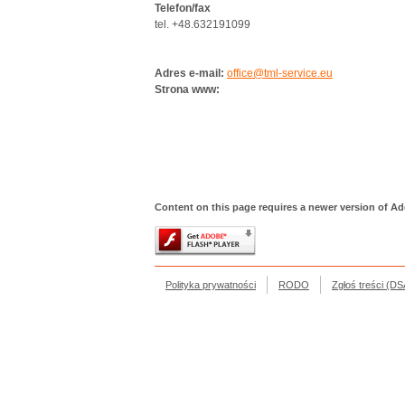
Telefon/fax
tel. +48.632191099
Adres e-mail:
office@tml-service.eu
Strona www:
Content on this page requires a newer version of Ad
Polityka prywatności
RODO
Zgłoś treści (DS