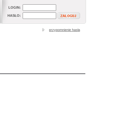
LOGIN:
HASŁO:
przypomnienie hasła