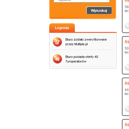
Ag
58
te
Legenda
Ag
50
te
Ag
44
te
Ag