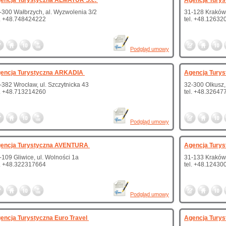
encja Turystyczna ALMATUR S.c.
Agencja Turys
-300 Wałbrzych, al. Wyzwolenia 3/2
31-128 Kraków,
l. +48.748424222
tel. +48.12632
Podgląd umowy
encja Turystyczna ARKADIA
Agencja Turys
-382 Wrocław, ul. Szczytnicka 43
32-300 Olkusz,
l. +48.713214260
tel. +48.32647
Podgląd umowy
encja Turystyczna AVENTURA
Agencja Tury
-109 Gliwice, ul. Wolności 1a
31-133 Kraków,
l. +48.322317664
tel. +48.12430
Podgląd umowy
encja Turystyczna Euro Travel
Agencja Tury