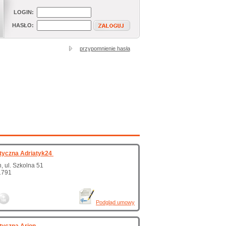
LOGIN:
HASŁO:
przypomnienie hasła
tyczna Adriatyk24
, ul. Szkolna 51
1791
Podgląd umowy