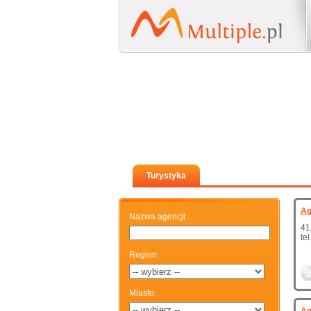
Turystyka
Ag
Nazwa agencji
:
41
te
Region
:
Miasto
: