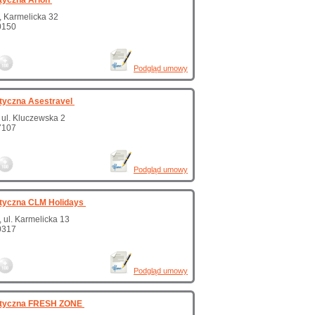
tyczna Arion
 Karmelicka 32
0150
Podgląd umowy
tyczna Asestravel
 ul. Kluczewska 2
7107
Podgląd umowy
styczna CLM Holidays
 ul. Karmelicka 13
0317
Podgląd umowy
styczna FRESH ZONE