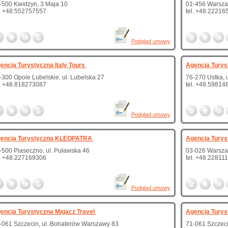
-500 Kwidzyn, 3 Maja 10
01-456 Warszaw
l. +48.552757557
tel. +48.22216
Podgląd umowy
encja Turystyczna Italy Tours
Agencja Tury
-300 Opole Lubelskie, ul. Lubelska 27
76-270 Ustka, 
l. +48.818273087
tel. +48.59814
Podgląd umowy
encja Turystyczna KLEOPATRA
Agencja Turys
-500 Piaseczno, ul. Puławska 46
03-026 Warsza
l. +48.227169306
tel. +48.22811
Podgląd umowy
encja Turystyczna Migacz Travel
Agencja Turys
-061 Szczecin, ul. Bohaterów Warszawy 83
71-061 Szczeci