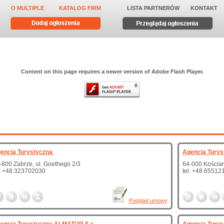
O MULTIPLE
KATALOG FIRM
LISTA PARTNERÓW
KONTAKT
Content on this page requires a newer version of Adobe Flash Player.
encja Turystyczna
Agencja Turys
-800 Zabrze, ul. Goethego 2/3
64-000 Kościan
l. +48.323702030
tel. +48.65512
Podgląd umowy