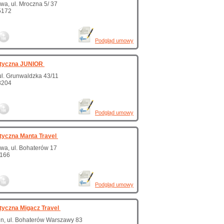
a, ul. Mroczna 5/ 37
5172
Podgląd umowy
styczna JUNIOR
ul. Grunwaldzka 43/11
8204
Podgląd umowy
tyczna Manta Travel
wa, ul. Bohaterów 17
1166
Podgląd umowy
tyczna Migacz Travel
n, ul. Bohaterów Warszawy 83