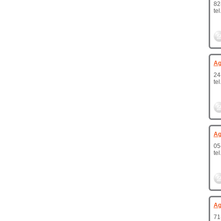
82
te
Ag
24
te
Ag
05
te
Ag
71